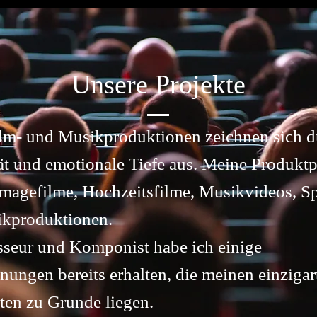
Unsere Projekte
lm- und Musikproduktionen zeichnen sich d
ät und emotionale Tiefe aus. Meine Produktp
Imagefilme, Hochzeitsfilme, Musikvideos, Sp
kproduktionen.
sseur und Komponist habe ich einige
ungen bereits erhalten, die meinen einzigar
ten zu Grunde liegen.