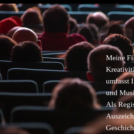
Meine Fi
Kreativit
umfasst 
und Musi
Als Regi
Auszeichn
Geschich