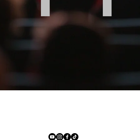
lme
Imagefilme
Musikvideos
me
Imagefilme
Musikvideos
Nach oben