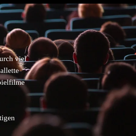
urch viel
allette
ielfilme
tigen